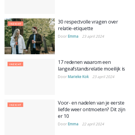
30 respectvolle vragen over
INZICHT
relatie-etiquette
Door
Emma
23 april 2024
17 redenen waarom een
INZICHT
langeafstandsrelatie moeilijk is
Door
Marieke Kok
23 april 2024
Voor- en nadelen van je eerste
INZICHT
liefde weer ontmoeten? Dit zijn
er 10
Door
Emma
22 april 2024