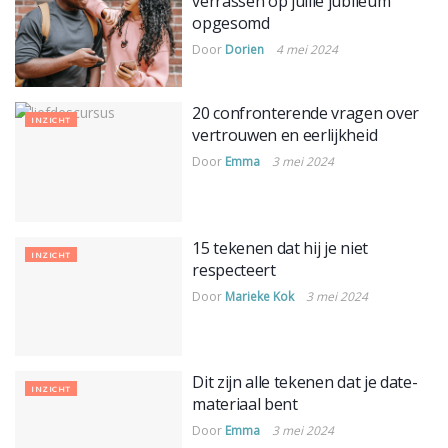
verrassen op jullie jubileum
opgesomd
Door
Dorien
4 mei 2024
20 confronterende vragen over
INZICHT
vertrouwen en eerlijkheid
Door
Emma
3 mei 2024
15 tekenen dat hij je niet
INZICHT
respecteert
Door
Marieke Kok
3 mei 2024
Dit zijn alle tekenen dat je date-
INZICHT
materiaal bent
Door
Emma
3 mei 2024