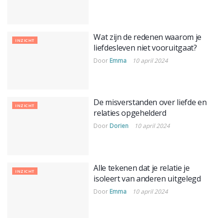
Wat zijn de redenen waarom je
INZICHT
liefdesleven niet vooruitgaat?
Door
Emma
10 april 2024
De misverstanden over liefde en
INZICHT
relaties opgehelderd
Door
Dorien
10 april 2024
Alle tekenen dat je relatie je
INZICHT
isoleert van anderen uitgelegd
Door
Emma
10 april 2024