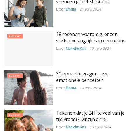
vrienden je niet steunen?
Door
Emma
21 april 2024
18 redenen waarom grenzen
INZICHT
stellen belangrijk is in een relatie
Door
Marieke Kok
19 april 2024
32 oprechte vragen over
INZICHT
emotionele behoeften
Door
Emma
19 april 2024
Tekenen dat je BFF te veel van je
INZICHT
tijd vraagt? Dit zijn er 15
Door
Marieke Kok
19 april 2024