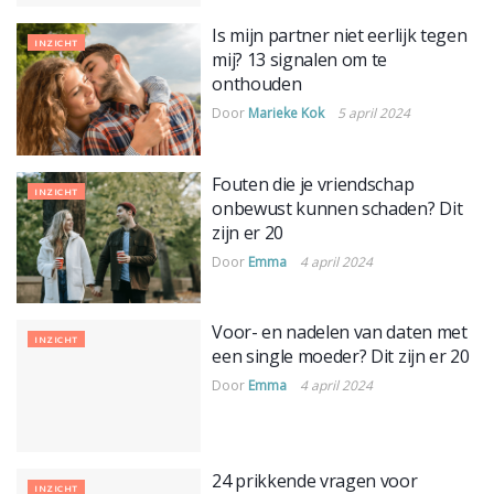
Is mijn partner niet eerlijk tegen
INZICHT
mij? 13 signalen om te
onthouden
Door
Marieke Kok
5 april 2024
Fouten die je vriendschap
INZICHT
onbewust kunnen schaden? Dit
zijn er 20
Door
Emma
4 april 2024
Voor- en nadelen van daten met
INZICHT
een single moeder? Dit zijn er 20
Door
Emma
4 april 2024
24 prikkende vragen voor
INZICHT