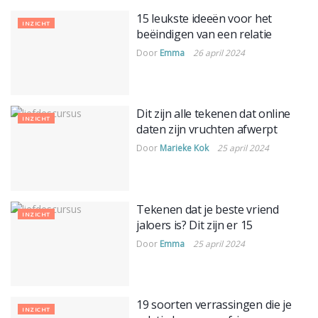
15 leukste ideeën voor het
INZICHT
beëindigen van een relatie
Door
Emma
26 april 2024
Dit zijn alle tekenen dat online
INZICHT
daten zijn vruchten afwerpt
Door
Marieke Kok
25 april 2024
Tekenen dat je beste vriend
INZICHT
jaloers is? Dit zijn er 15
Door
Emma
25 april 2024
19 soorten verrassingen die je
INZICHT