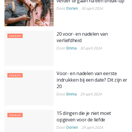
verder te gaan na een break-up
Door
Dorien
30 april 2024
20 voor- en nadelen van
INZICHT
verliefdheid
Door
Emma
30 april 2024
Voor- en nadelen van eerste
INZICHT
indrukken bij een date? Dit zijn er
20
Door
Emma
29 april 2024
15 dingen die je niet moet
INZICHT
opgeven voor de liefde
Door
Dorien
29 april 2024