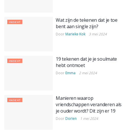
Wat zijn de tekenen dat je toe
INZICHT
bent aan single zijn?
Door
Marieke Kok
3 mei 2024
19 tekenen dat je je soulmate
INZICHT
hebt ontmoet
Door
Emma
2 mei 2024
Manieren waarop
INZICHT
vriendschappen veranderen als
je ouder wordt? Dit zijn er 19
Door
Dorien
1 mei 2024