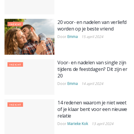
20 voor- en nadelen van verliefd
INZICHT
worden op je beste vriend
Door
Emma
15 april 2024
Voor- en nadelen van single zijn
INZICHT
tijdens de feestdagen? Dit zijn er
20
Door
Emma
14 april 2024
14 redenen waarom je niet weet
INZICHT
of je klaar bent voor een nieuwe
relatie
Door
Marieke Kok
13 april 2024