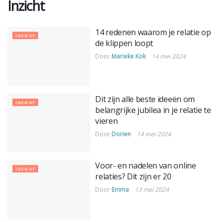
Inzicht
14 redenen waarom je relatie op
INZICHT
de klippen loopt
Door
Marieke Kok
14 mei 2024
Dit zijn alle beste ideeën om
INZICHT
belangrijke jubilea in je relatie te
vieren
Door
Dorien
14 mei 2024
Voor- en nadelen van online
INZICHT
relaties? Dit zijn er 20
Door
Emma
13 mei 2024