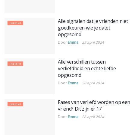
Alle signalen dat je vrienden niet
INZICHT
goedkeuren wie je datet
opgesomd
Door
Emma
29 april 2024
Alle verschillen tussen
INZICHT
verliefdheid en echte liefde
opgesomd
Door
Emma
28 april 2024
Fases van verliefd worden op een
INZICHT
vriend? Dit zijn er 17
Door
Emma
28 april 2024