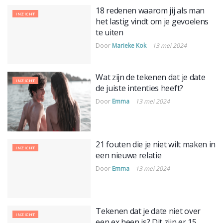
18 redenen waarom jij als man
INZICHT
het lastig vindt om je gevoelens
te uiten
Door
Marieke Kok
13 mei 2024
Wat zijn de tekenen dat je date
INZICHT
de juiste intenties heeft?
Door
Emma
13 mei 2024
21 fouten die je niet wilt maken in
INZICHT
een nieuwe relatie
Door
Emma
13 mei 2024
Tekenen dat je date niet over
INZICHT
een ex heen is? Dit zijn er 15