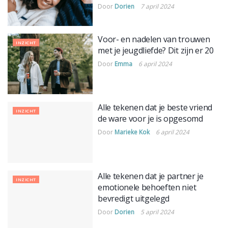
Door
Dorien
7 april 2024
Voor- en nadelen van trouwen
INZICHT
met je jeugdliefde? Dit zijn er 20
Door
Emma
6 april 2024
Alle tekenen dat je beste vriend
INZICHT
de ware voor je is opgesomd
Door
Marieke Kok
6 april 2024
Alle tekenen dat je partner je
INZICHT
emotionele behoeften niet
bevredigt uitgelegd
Door
Dorien
5 april 2024