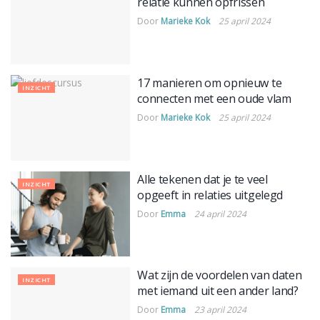
relatie kunnen opfrissen
Door
Marieke Kok
25 april 2024
17 manieren om opnieuw te
INZICHT
connecten met een oude vlam
Door
Marieke Kok
25 april 2024
Alle tekenen dat je te veel
INZICHT
opgeeft in relaties uitgelegd
Door
Emma
24 april 2024
Wat zijn de voordelen van daten
INZICHT
met iemand uit een ander land?
Door
Emma
23 april 2024