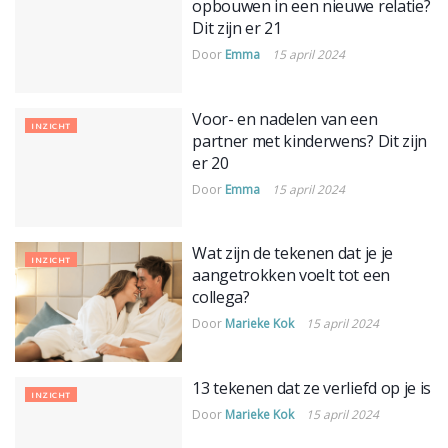
opbouwen in een nieuwe relatie?
Dit zijn er 21
Door
Emma
15 april 2024
Voor- en nadelen van een
INZICHT
partner met kinderwens? Dit zijn
er 20
Door
Emma
15 april 2024
Wat zijn de tekenen dat je je
INZICHT
aangetrokken voelt tot een
collega?
Door
Marieke Kok
15 april 2024
13 tekenen dat ze verliefd op je is
INZICHT
Door
Marieke Kok
15 april 2024