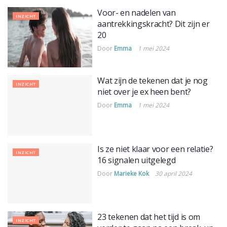
Voor- en nadelen van
INZICHT
aantrekkingskracht? Dit zijn er
20
Door
Emma
1 mei 2024
Wat zijn de tekenen dat je nog
INZICHT
niet over je ex heen bent?
Door
Emma
1 mei 2024
Is ze niet klaar voor een relatie?
INZICHT
16 signalen uitgelegd
Door
Marieke Kok
30 april 2024
23 tekenen dat het tijd is om
INZICHT