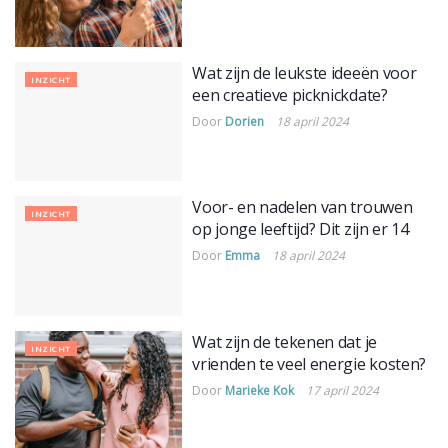
Wat zijn de leukste ideeën voor
INZICHT
een creatieve picknickdate?
Door
Dorien
18 april 2024
Voor- en nadelen van trouwen
INZICHT
op jonge leeftijd? Dit zijn er 14
Door
Emma
18 april 2024
Wat zijn de tekenen dat je
INZICHT
vrienden te veel energie kosten?
Door
Marieke Kok
17 april 2024