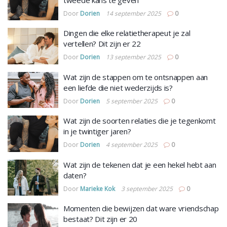
Door
Dorien
14 september 2025
0
Dingen die elke relatietherapeut je zal
vertellen? Dit zijn er 22
Door
Dorien
13 september 2025
0
Wat zijn de stappen om te ontsnappen aan
een liefde die niet wederzijds is?
Door
Dorien
5 september 2025
0
Wat zijn de soorten relaties die je tegenkomt
in je twintiger jaren?
Door
Dorien
4 september 2025
0
Wat zijn de tekenen dat je een hekel hebt aan
daten?
Door
Marieke Kok
3 september 2025
0
Momenten die bewijzen dat ware vriendschap
bestaat? Dit zijn er 20