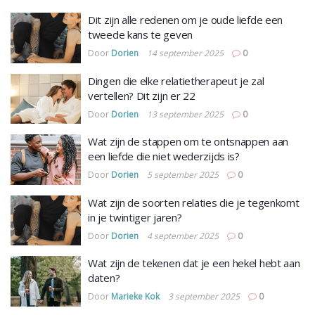
Dit zijn alle redenen om je oude liefde een
tweede kans te geven
Door
Dorien
14 september 2025
0
Dingen die elke relatietherapeut je zal
vertellen? Dit zijn er 22
Door
Dorien
13 september 2025
0
Wat zijn de stappen om te ontsnappen aan
een liefde die niet wederzijds is?
Door
Dorien
5 september 2025
0
Wat zijn de soorten relaties die je tegenkomt
in je twintiger jaren?
Door
Dorien
4 september 2025
0
Wat zijn de tekenen dat je een hekel hebt aan
daten?
Door
Marieke Kok
3 september 2025
0