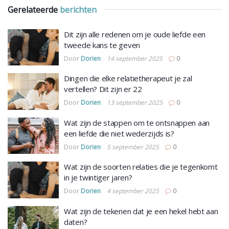
Gerelateerde
berichten
Dit zijn alle redenen om je oude liefde een
tweede kans te geven
Door
Dorien
14 september 2025
0
Dingen die elke relatietherapeut je zal
vertellen? Dit zijn er 22
Door
Dorien
13 september 2025
0
Wat zijn de stappen om te ontsnappen aan
een liefde die niet wederzijds is?
Door
Dorien
5 september 2025
0
Wat zijn de soorten relaties die je tegenkomt
in je twintiger jaren?
Door
Dorien
4 september 2025
0
Wat zijn de tekenen dat je een hekel hebt aan
daten?