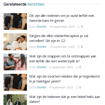
Gerelateerde
berichten
Dit zijn alle redenen om je oude liefde een
tweede kans te geven
Door
Dorien
14 september 2025
0
Dingen die elke relatietherapeut je zal
vertellen? Dit zijn er 22
Door
Dorien
13 september 2025
0
Wat zijn de stappen om te ontsnappen aan
een liefde die niet wederzijds is?
Door
Dorien
5 september 2025
0
Wat zijn de soorten relaties die je tegenkomt
in je twintiger jaren?
Door
Dorien
4 september 2025
0
Wat zijn de tekenen dat je een hekel hebt aan
daten?