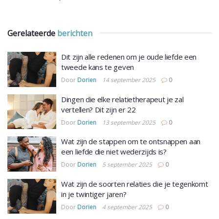
Gerelateerde
berichten
Dit zijn alle redenen om je oude liefde een
tweede kans te geven
Door
Dorien
14 september 2025
0
Dingen die elke relatietherapeut je zal
vertellen? Dit zijn er 22
Door
Dorien
13 september 2025
0
Wat zijn de stappen om te ontsnappen aan
een liefde die niet wederzijds is?
Door
Dorien
5 september 2025
0
Wat zijn de soorten relaties die je tegenkomt
in je twintiger jaren?
Door
Dorien
4 september 2025
0