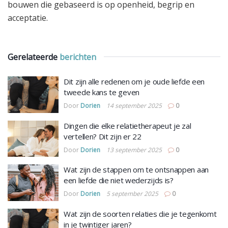
bouwen die gebaseerd is op openheid, begrip en
acceptatie.
Gerelateerde
berichten
Dit zijn alle redenen om je oude liefde een
tweede kans te geven
Door
Dorien
14 september 2025
0
Dingen die elke relatietherapeut je zal
vertellen? Dit zijn er 22
Door
Dorien
13 september 2025
0
Wat zijn de stappen om te ontsnappen aan
een liefde die niet wederzijds is?
Door
Dorien
5 september 2025
0
Wat zijn de soorten relaties die je tegenkomt
in je twintiger jaren?