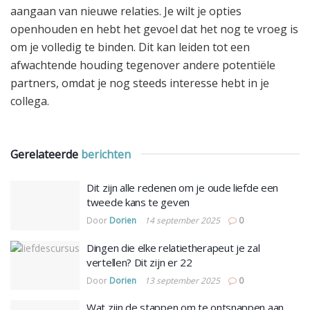
aangaan van nieuwe relaties. Je wilt je opties
openhouden en hebt het gevoel dat het nog te vroeg is
om je volledig te binden. Dit kan leiden tot een
afwachtende houding tegenover andere potentiële
partners, omdat je nog steeds interesse hebt in je
collega.
Gerelateerde
berichten
Dit zijn alle redenen om je oude liefde een
tweede kans te geven
Door
Dorien
14 september 2025
0
Dingen die elke relatietherapeut je zal
vertellen? Dit zijn er 22
Door
Dorien
13 september 2025
0
Wat zijn de stappen om te ontsnappen aan