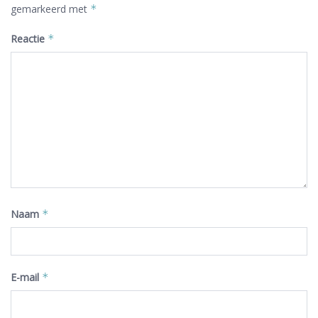
gemarkeerd met
*
Reactie
*
Naam
*
E-mail
*