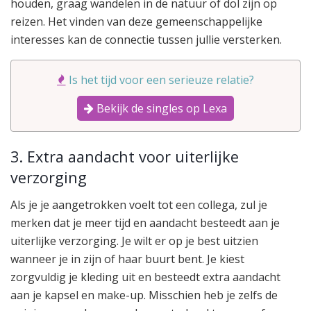
houden, graag wandelen in de natuur of dol zijn op
reizen. Het vinden van deze gemeenschappelijke
interesses kan de connectie tussen jullie versterken.
Is het tijd voor een serieuze relatie?
Bekijk de singles op Lexa
3. Extra aandacht voor uiterlijke
verzorging
Als je je aangetrokken voelt tot een collega, zul je
merken dat je meer tijd en aandacht besteedt aan je
uiterlijke verzorging. Je wilt er op je best uitzien
wanneer je in zijn of haar buurt bent. Je kiest
zorgvuldig je kleding uit en besteedt extra aandacht
aan je kapsel en make-up. Misschien heb je zelfs de