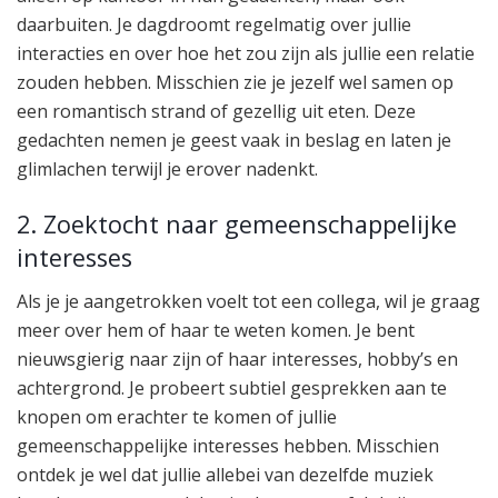
daarbuiten. Je dagdroomt regelmatig over jullie
interacties en over hoe het zou zijn als jullie een relatie
zouden hebben. Misschien zie je jezelf wel samen op
een romantisch strand of gezellig uit eten. Deze
gedachten nemen je geest vaak in beslag en laten je
glimlachen terwijl je erover nadenkt.
2. Zoektocht naar gemeenschappelijke
interesses
Als je je aangetrokken voelt tot een collega, wil je graag
meer over hem of haar te weten komen. Je bent
nieuwsgierig naar zijn of haar interesses, hobby’s en
achtergrond. Je probeert subtiel gesprekken aan te
knopen om erachter te komen of jullie
gemeenschappelijke interesses hebben. Misschien
ontdek je wel dat jullie allebei van dezelfde muziek