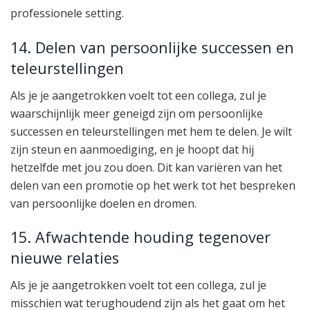
professionele setting.
14. Delen van persoonlijke successen en
teleurstellingen
Als je je aangetrokken voelt tot een collega, zul je
waarschijnlijk meer geneigd zijn om persoonlijke
successen en teleurstellingen met hem te delen. Je wilt
zijn steun en aanmoediging, en je hoopt dat hij
hetzelfde met jou zou doen. Dit kan variëren van het
delen van een promotie op het werk tot het bespreken
van persoonlijke doelen en dromen.
15. Afwachtende houding tegenover
nieuwe relaties
Als je je aangetrokken voelt tot een collega, zul je
misschien wat terughoudend zijn als het gaat om het