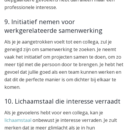
professionele interesse.
9. Initiatief nemen voor
werkgerelateerde samenwerking
Als je je aangetrokken voelt tot een collega, zul je
geneigd zijn om samenwerking te zoeken. Je neemt
vaak het initiatief om projecten samen te doen, om zo
meer tijd met die persoon door te brengen. Je hebt het
gevoel dat jullie goed als een team kunnen werken en
dat dit de perfecte manier is om dichter bij elkaar te
komen.
10. Lichaamstaal die interesse verraadt
Als je gevoelens hebt voor een collega, kan je
lichaamstaal
onbewust je interesse verraden. Je zult
merken dat je meer glimlacht als je in hun