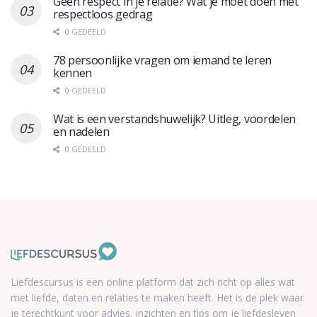
Geen respect in je relatie? Wat je moet doen met
respectloos gedrag
0 GEDEELD
78 persoonlijke vragen om iemand te leren
kennen
0 GEDEELD
Wat is een verstandshuwelijk? Uitleg, voordelen
en nadelen
0 GEDEELD
Liefdescursus is een online platform dat zich richt op alles wat
met liefde, daten en relaties te maken heeft. Het is de plek waar
je terechtkunt voor advies, inzichten en tips om je liefdesleven