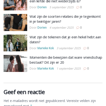
een liefde die niet wederzijds is?
Door
Dorien
5 september 2025
0
Wat zijn de soorten relaties die je tegenkomt
in je twintiger jaren?
Door
Dorien
4 september 2025
0
Wat zijn de tekenen dat je een hekel hebt aan
daten?
Door
Marieke Kok
3 september 2025
0
Momenten die bewijzen dat ware vriendschap
bestaat? Dit zijn er 20
Door
Marieke Kok
1 september 2025
0
Geef een reactie
Het e-mailadres wordt niet gepubliceerd.
Vereiste velden zijn
gemarkeerd met
*