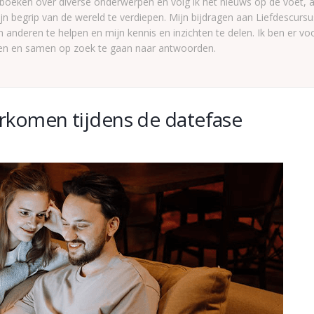
 boeken over diverse onderwerpen en volg ik het nieuws op de voet, al
n begrip van de wereld te verdiepen. Mijn bijdragen aan Liefdescur
 anderen te helpen en mijn kennis en inzichten te delen. Ik ben er vo
unen en samen op zoek te gaan naar antwoorden.
orkomen tijdens de datefase