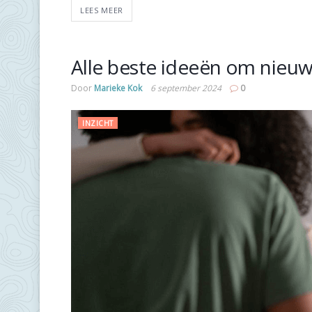
LEES MEER
Alle beste ideeën om nieu
Door
Marieke Kok
6 september 2024
0
INZICHT