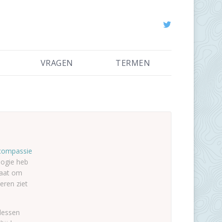
VRAGEN
TERMEN
compassie
logie heb
taat om
eren ziet
slessen