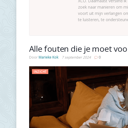
XCO. Daarnaast verslind ik
zoek naar manieren om mij
voort uit mijn verlangen om
te luisteren, te onderste
Alle fouten die je moet vo
Door
Marieke Kok
7 september 2024
0
INZICHT