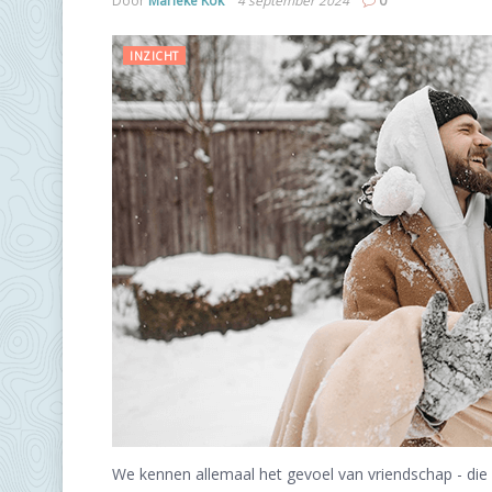
Door
Marieke Kok
4 september 2024
0
INZICHT
We kennen allemaal het gevoel van vriendschap - die 