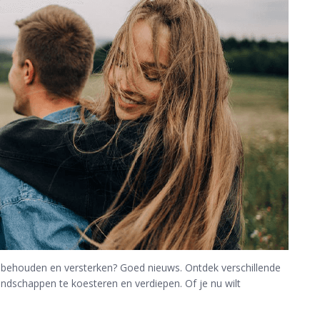
t behouden en versterken? Goed nieuws. Ontdek verschillende
iendschappen te koesteren en verdiepen. Of je nu wilt