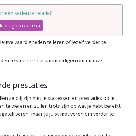
oor een serieuze relatie?
de singles op Lexa
euwe vaardigheden te leren of jezelf verder te
heden te vinden en je aanmoedigen om nieuwe
rde prestaties
llen ze blij zijn met je successen en prestaties op je
 te vieren en zullen trots zijn op wat je hebt bereikt.
agatelliseren, maar je juist motiveren om verder te
 speciaal cadeau of je meenemen om iets leuks te