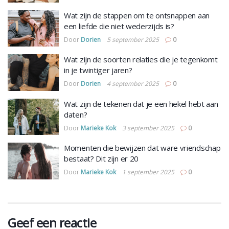
Wat zijn de stappen om te ontsnappen aan
een liefde die niet wederzijds is?
Door
Dorien
5 september 2025
0
Wat zijn de soorten relaties die je tegenkomt
in je twintiger jaren?
Door
Dorien
4 september 2025
0
Wat zijn de tekenen dat je een hekel hebt aan
daten?
Door
Marieke Kok
3 september 2025
0
Momenten die bewijzen dat ware vriendschap
bestaat? Dit zijn er 20
Door
Marieke Kok
1 september 2025
0
Geef een reactie