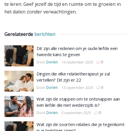
te leren. Geef jezelf de tijd en ruimte om te groeien in
het daten zonder verwachtingen.
Gerelateerde
berichten
Dit zijn alle redenen om je oude liefde een
tweede kans te geven
Door
Dorien
14 september 2025
0
Dingen die elke relatietherapeut je zal
vertellen? Dit zijn er 22
Door
Dorien
13 september 2025
0
Wat zijn de stappen om te ontsnappen aan
een liefde die niet wederzijds is?
Door
Dorien
5 september 2025
0
Wat zijn de soorten relaties die je tegenkomt
in je twintiger jaren?