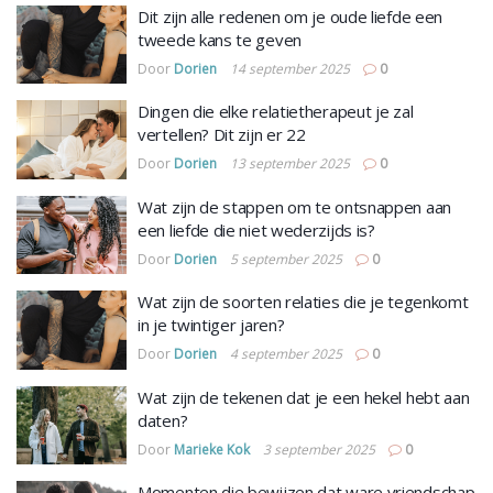
Dit zijn alle redenen om je oude liefde een
tweede kans te geven
Door
Dorien
14 september 2025
0
Dingen die elke relatietherapeut je zal
vertellen? Dit zijn er 22
Door
Dorien
13 september 2025
0
Wat zijn de stappen om te ontsnappen aan
een liefde die niet wederzijds is?
Door
Dorien
5 september 2025
0
Wat zijn de soorten relaties die je tegenkomt
in je twintiger jaren?
Door
Dorien
4 september 2025
0
Wat zijn de tekenen dat je een hekel hebt aan
daten?
Door
Marieke Kok
3 september 2025
0
Momenten die bewijzen dat ware vriendschap