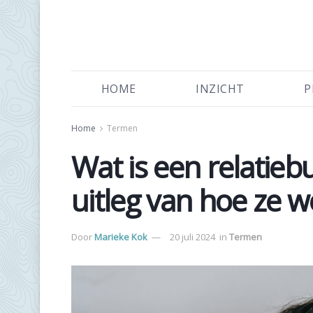
HOME
INZICHT
P
Home
Termen
Wat is een relatie
uitleg van hoe ze 
Door
Marieke Kok
20 juli 2024
in
Termen