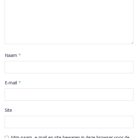
Naam
*
E-mail
*
Site
Mijn naam, e-mail en site bewaren in deze browser voor de