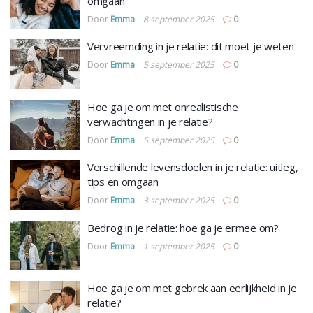
omgaan
Door
Emma
8 september 2025
0
Vervreemding in je relatie: dit moet je weten
Door
Emma
5 september 2025
0
Hoe ga je om met onrealistische
verwachtingen in je relatie?
Door
Emma
5 september 2025
0
Verschillende levensdoelen in je relatie: uitleg,
tips en omgaan
Door
Emma
3 september 2025
0
Bedrog in je relatie: hoe ga je ermee om?
Door
Emma
1 september 2025
0
Hoe ga je om met gebrek aan eerlijkheid in je
relatie?