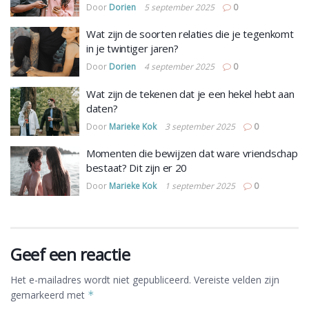
Door
Dorien
5 september 2025
0
Wat zijn de soorten relaties die je tegenkomt
in je twintiger jaren?
Door
Dorien
4 september 2025
0
Wat zijn de tekenen dat je een hekel hebt aan
daten?
Door
Marieke Kok
3 september 2025
0
Momenten die bewijzen dat ware vriendschap
bestaat? Dit zijn er 20
Door
Marieke Kok
1 september 2025
0
Geef een reactie
Het e-mailadres wordt niet gepubliceerd.
Vereiste velden zijn
gemarkeerd met
*