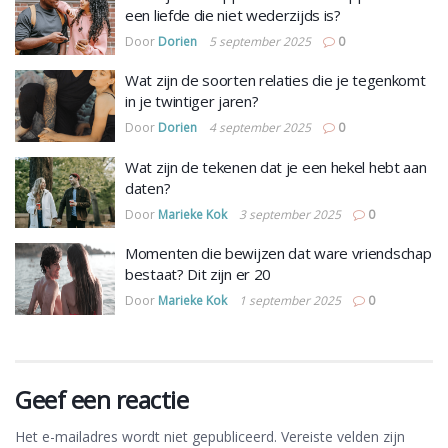
een liefde die niet wederzijds is?
Door
Dorien
5 september 2025
0
Wat zijn de soorten relaties die je tegenkomt
in je twintiger jaren?
Door
Dorien
4 september 2025
0
Wat zijn de tekenen dat je een hekel hebt aan
daten?
Door
Marieke Kok
3 september 2025
0
Momenten die bewijzen dat ware vriendschap
bestaat? Dit zijn er 20
Door
Marieke Kok
1 september 2025
0
Geef een reactie
Het e-mailadres wordt niet gepubliceerd.
Vereiste velden zijn