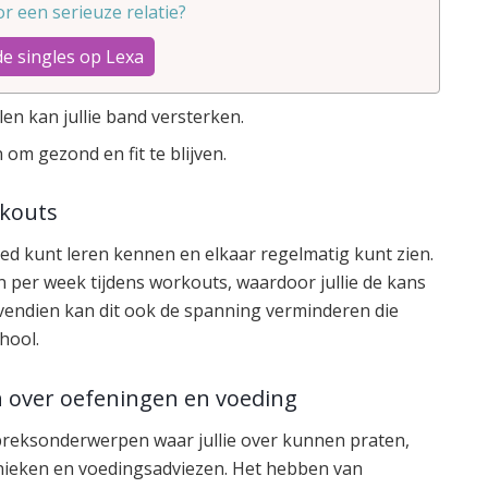
oor een serieuze relatie?
de singles op Lexa
n kan jullie band versterken.
 om gezond en fit te blijven.
rkouts
oed kunt leren kennen en elkaar regelmatig kunt zien.
en per week tijdens workouts, waardoor jullie de kans
endien kan dit ook de spanning verminderen die
hool.
 over oefeningen en voeding
espreksonderwerpen waar jullie over kunnen praten,
hnieken en voedingsadviezen. Het hebben van