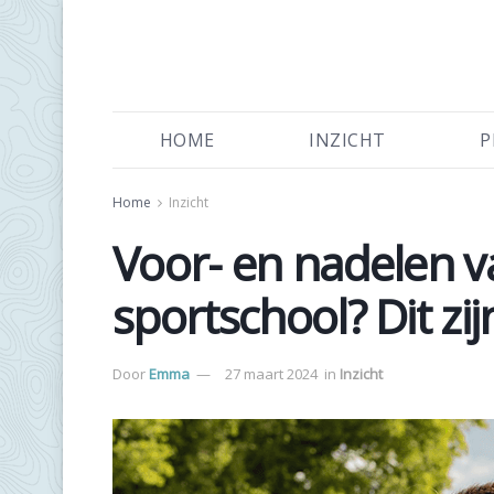
HOME
INZICHT
P
Home
Inzicht
Voor- en nadelen va
sportschool? Dit zij
Door
Emma
27 maart 2024
in
Inzicht