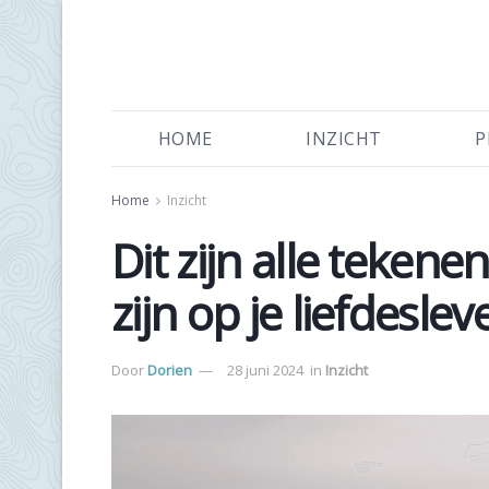
HOME
INZICHT
P
Home
Inzicht
Dit zijn alle tekene
zijn op je liefdeslev
Door
Dorien
28 juni 2024
in
Inzicht