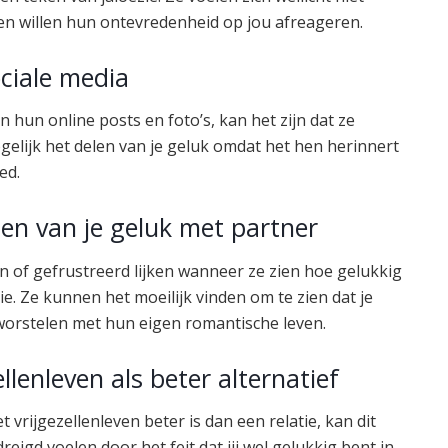
en willen hun ontevredenheid op jou afreageren.
ociale media
n hun online posts en foto’s, kan het zijn dat ze
mogelijk het delen van je geluk omdat het hen herinnert
ed.
ien van je geluk met partner
en of gefrustreerd lijken wanneer ze zien hoe gelukkig
zie. Ze kunnen het moeilijk vinden om te zien dat je
k worstelen met hun eigen romantische leven.
llenleven als beter alternatief
 vrijgezellenleven beter is dan een relatie, kan dit
reigd voelen door het feit dat jij wel gelukkig bent in