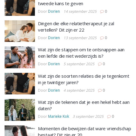
tweede kans te geven
Door
Dorien
14 september 2025
0
Dingen die elke relatietherapeut je zal
vertellen? Dit zijn er 22
Door
Dorien
13 september 2025
0
Wat zijn de stappen om te ontsnappen aan
een liefde die niet wederzijds is?
Door
Dorien
5 september 2025
0
Wat zijn de soorten relaties die je tegenkomt
in je twintiger jaren?
Door
Dorien
4 september 2025
0
Wat zijn de tekenen dat je een hekel hebt aan
daten?
Door
Marieke Kok
3 september 2025
0
Momenten die bewijzen dat ware vriendschap
bestaat? Dit zijn er 20