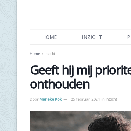
HOME
INZICHT
P
Home
Inzicht
Geeft hij mij priori
onthouden
Door
Marieke Kok
25 februari 2024
in
Inzicht