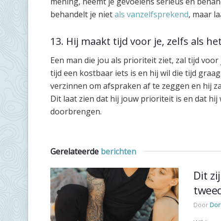
mening, neemt je gevoelens serieus en behande
behandelt je niet
als vanzelfsprekend
, maar la
13. Hij maakt tijd voor je, zelfs als he
Een man die jou als prioriteit ziet, zal tijd voor
tijd een kostbaar iets is en hij wil die tijd gr
verzinnen om afspraken af te zeggen en hij zal 
Dit laat zien dat hij jouw prioriteit is en dat h
doorbrengen.
Gerelateerde
berichten
Dit z
tweed
Door
Dor