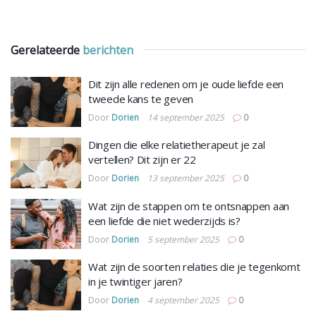
Gerelateerde
berichten
Dit zijn alle redenen om je oude liefde een
tweede kans te geven
Door
Dorien
14 september 2025
0
Dingen die elke relatietherapeut je zal
vertellen? Dit zijn er 22
Door
Dorien
13 september 2025
0
Wat zijn de stappen om te ontsnappen aan
een liefde die niet wederzijds is?
Door
Dorien
5 september 2025
0
Wat zijn de soorten relaties die je tegenkomt
in je twintiger jaren?
Door
Dorien
4 september 2025
0