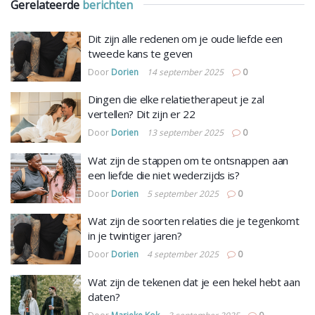
Gerelateerde
berichten
Dit zijn alle redenen om je oude liefde een
tweede kans te geven
Door
Dorien
14 september 2025
0
Dingen die elke relatietherapeut je zal
vertellen? Dit zijn er 22
Door
Dorien
13 september 2025
0
Wat zijn de stappen om te ontsnappen aan
een liefde die niet wederzijds is?
Door
Dorien
5 september 2025
0
Wat zijn de soorten relaties die je tegenkomt
in je twintiger jaren?
Door
Dorien
4 september 2025
0
Wat zijn de tekenen dat je een hekel hebt aan
daten?