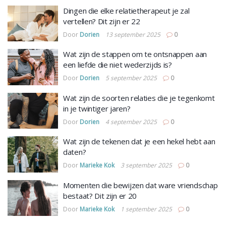
Dingen die elke relatietherapeut je zal
vertellen? Dit zijn er 22
Door
Dorien
13 september 2025
0
Wat zijn de stappen om te ontsnappen aan
een liefde die niet wederzijds is?
Door
Dorien
5 september 2025
0
Wat zijn de soorten relaties die je tegenkomt
in je twintiger jaren?
Door
Dorien
4 september 2025
0
Wat zijn de tekenen dat je een hekel hebt aan
daten?
Door
Marieke Kok
3 september 2025
0
Momenten die bewijzen dat ware vriendschap
bestaat? Dit zijn er 20
Door
Marieke Kok
1 september 2025
0