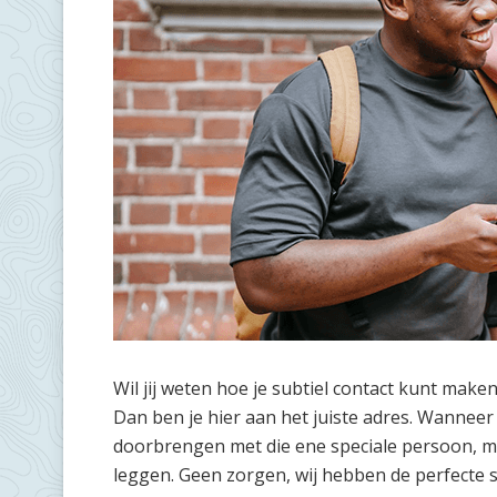
Wil jij weten hoe je subtiel contact kunt make
Dan ben je hier aan het juiste adres. Wanneer je
doorbrengen met die ene speciale persoon, maa
leggen. Geen zorgen, wij hebben de perfecte 