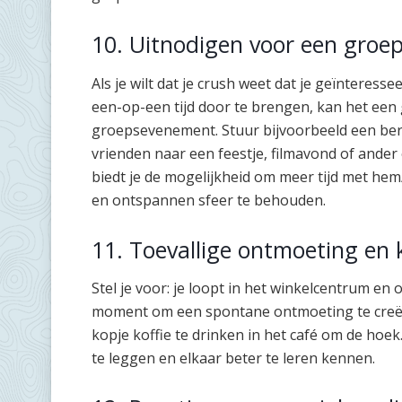
10. Uitnodigen voor een gro
Als je wilt dat je crush weet dat je geïnteres
een-op-een tijd door te brengen, kan het een
groepsevenement. Stuur bijvoorbeeld een beri
vrienden naar een feestje, filmavond of ander 
biedt je de mogelijkheid om meer tijd met hem
en ontspannen sfeer te behouden.
11. Toevallige ontmoeting en k
Stel je voor: je loopt in het winkelcentrum en o
moment om een spontane ontmoeting te creër
kopje koffie te drinken in het café om de ho
te leggen en elkaar beter te leren kennen.