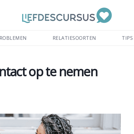
ROBLEMEN
RELATIESOORTEN
TIPS
ntact op te nemen