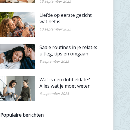
13 september 2025
Liefde op eerste gezicht:
wat het is
13 september 2025
Saaie routines in je relatie:
uitleg, tips en omgaan
8 september 2025
Wat is een dubbeldate?
Alles wat je moet weten
6 september 2025
Populaire berichten