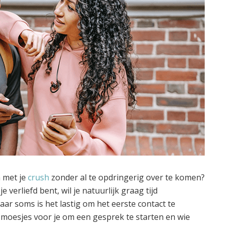
n met je
crush
zonder al te opdringerig over te komen?
 verliefd bent, wil je natuurlijk graag tijd
r soms is het lastig om het eerste contact te
smoesjes voor je om een gesprek te starten en wie