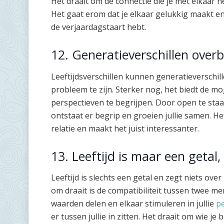
Het draait om de connectie die je met elkaar 
Het gaat erom dat je elkaar gelukkig maakt en
de verjaardagstaart hebt.
12. Generatieverschillen over
Leeftijdsverschillen kunnen generatieverschi
probleem te zijn. Sterker nog, het biedt de mo
perspectieven te begrijpen. Door open te sta
ontstaat er begrip en groeien jullie samen. He
relatie en maakt het juist interessanter.
13. Leeftijd is maar een getal,
Leeftijd is slechts een getal en zegt niets ov
om draait is de compatibiliteit tussen twee me
waarden delen en elkaar stimuleren in jullie
pe
er tussen jullie in zitten. Het draait om wie je