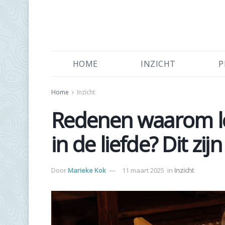
HOME
INZICHT
P
Home
Inzicht
Redenen waarom lee
in de liefde? Dit zijn
Door
Marieke Kok
11 maart 2025
in
Inzicht