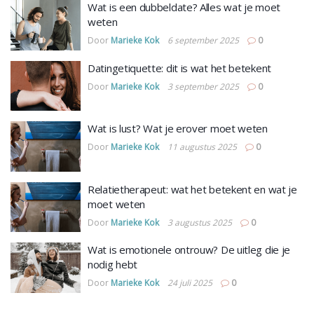
Wat is een dubbeldate? Alles wat je moet
weten
Door
Marieke Kok
6 september 2025
0
Datingetiquette: dit is wat het betekent
Door
Marieke Kok
3 september 2025
0
Wat is lust? Wat je erover moet weten
Door
Marieke Kok
11 augustus 2025
0
Relatietherapeut: wat het betekent en wat je
moet weten
Door
Marieke Kok
3 augustus 2025
0
Wat is emotionele ontrouw? De uitleg die je
nodig hebt
Door
Marieke Kok
24 juli 2025
0