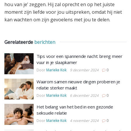
hou van je’ zeggen. Hij zal oprecht en op het juiste
moment zijn liefde voor jou uitspreken, omdat hij niet
kan wachten om zijn gevoelens met jou te delen.
Gerelateerde
berichten
Tips voor een spannende nacht: breng meer
vuur in je slaapkamer
Door
Marieke Kok
9 december 2024
0
Waarom samen nieuwe dingen proberen je
relatie sterker maakt
Door
Marieke Kok
6 december 2024
0
Het belang van het bed in een gezonde
seksuele relatie
Door
Marieke Kok
4 november 2024
0