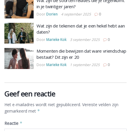
Wat zijn de soorten relaties die je tegenkomt
in je twintiger jaren?
Door
Dorien
4 september 2025
0
Wat zijn de tekenen dat je een hekel hebt aan
daten?
Door
Marieke Kok
3 september 2025
0
Momenten die bewijzen dat ware vriendschap
bestaat? Dit zijn er 20
Door
Marieke Kok
1 september 2025
0
Geef een reactie
Het e-mailadres wordt niet gepubliceerd.
Vereiste velden zijn
gemarkeerd met
*
Reactie
*