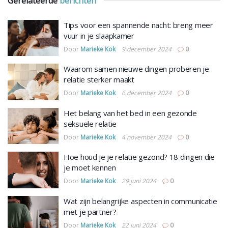
Gerelateerde
berichten
Tips voor een spannende nacht: breng meer
vuur in je slaapkamer
Door
Marieke Kok
9 december 2024
0
Waarom samen nieuwe dingen proberen je
relatie sterker maakt
Door
Marieke Kok
6 december 2024
0
Het belang van het bed in een gezonde
seksuele relatie
Door
Marieke Kok
4 november 2024
0
Hoe houd je je relatie gezond? 18 dingen die
je moet kennen
Door
Marieke Kok
29 juni 2024
0
Wat zijn belangrijke aspecten in communicatie
met je partner?
Door
Marieke Kok
22 juni 2024
0