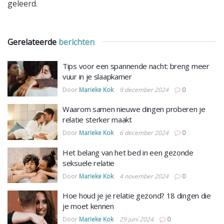
geleerd.
Gerelateerde
berichten
Tips voor een spannende nacht: breng meer
vuur in je slaapkamer
Door
Marieke Kok
9 december 2024
0
Waarom samen nieuwe dingen proberen je
relatie sterker maakt
Door
Marieke Kok
6 december 2024
0
Het belang van het bed in een gezonde
seksuele relatie
Door
Marieke Kok
4 november 2024
0
Hoe houd je je relatie gezond? 18 dingen die
je moet kennen
Door
Marieke Kok
29 juni 2024
0