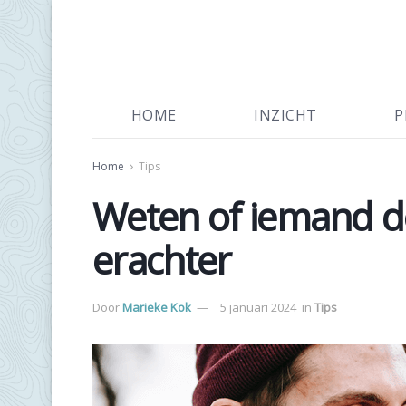
HOME
INZICHT
P
Home
Tips
Weten of iemand de 
erachter
Door
Marieke Kok
5 januari 2024
in
Tips