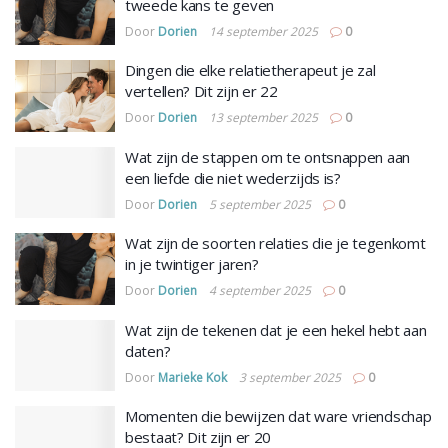
tweede kans te geven
Door
Dorien
14 september 2025
0
Dingen die elke relatietherapeut je zal
vertellen? Dit zijn er 22
Door
Dorien
13 september 2025
0
Wat zijn de stappen om te ontsnappen aan
een liefde die niet wederzijds is?
Door
Dorien
5 september 2025
0
Wat zijn de soorten relaties die je tegenkomt
in je twintiger jaren?
Door
Dorien
4 september 2025
0
Wat zijn de tekenen dat je een hekel hebt aan
daten?
Door
Marieke Kok
3 september 2025
0
Momenten die bewijzen dat ware vriendschap
bestaat? Dit zijn er 20