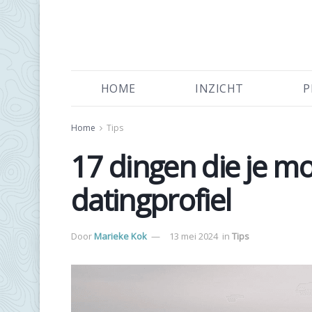
HOME
INZICHT
P
Home
Tips
17 dingen die je mo
datingprofiel
Door
Marieke Kok
13 mei 2024
in
Tips