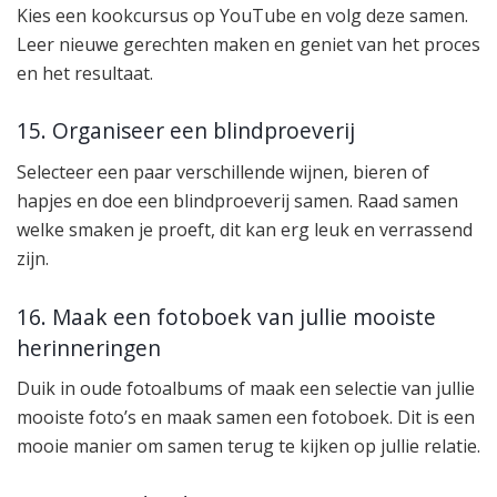
Kies een kookcursus op YouTube en volg deze samen.
Leer nieuwe gerechten maken en geniet van het proces
en het resultaat.
15. Organiseer een blindproeverij
Selecteer een paar verschillende wijnen, bieren of
hapjes en doe een blindproeverij samen. Raad samen
welke smaken je proeft, dit kan erg leuk en verrassend
zijn.
16. Maak een fotoboek van jullie mooiste
herinneringen
Duik in oude fotoalbums of maak een selectie van jullie
mooiste foto’s en maak samen een fotoboek. Dit is een
mooie manier om samen terug te kijken op jullie relatie.