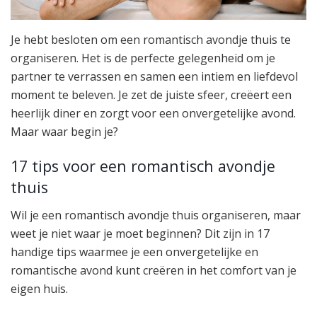
Je hebt besloten om een romantisch avondje thuis te
organiseren. Het is de perfecte gelegenheid om je
partner te verrassen en samen een intiem en liefdevol
moment te beleven. Je zet de juiste sfeer, creëert een
heerlijk diner en zorgt voor een onvergetelijke avond.
Maar waar begin je?
17 tips voor een romantisch avondje
thuis
Wil je een romantisch avondje thuis organiseren, maar
weet je niet waar je moet beginnen? Dit zijn in 17
handige tips waarmee je een onvergetelijke en
romantische avond kunt creëren in het comfort van je
eigen huis.