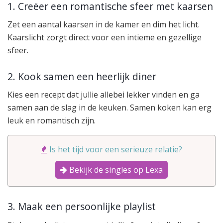
1. Creëer een romantische sfeer met kaarsen
Zet een aantal kaarsen in de kamer en dim het licht.
Kaarslicht zorgt direct voor een intieme en gezellige
sfeer.
2. Kook samen een heerlijk diner
Kies een recept dat jullie allebei lekker vinden en ga
samen aan de slag in de keuken. Samen koken kan erg
leuk en romantisch zijn.
Is het tijd voor een serieuze relatie?
Bekijk de singles op Lexa
3. Maak een persoonlijke playlist