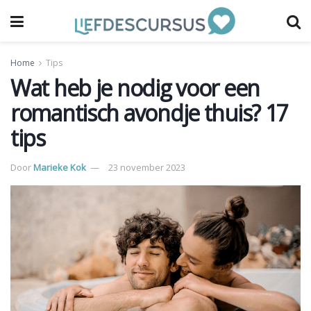
Home
Tips
Wat heb je nodig voor een
romantisch avondje thuis? 17
tips
Door
Marieke Kok
23 november 2023