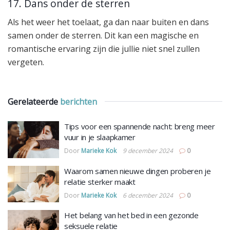
17. Dans onder de sterren
Als het weer het toelaat, ga dan naar buiten en dans
samen onder de sterren. Dit kan een magische en
romantische ervaring zijn die jullie niet snel zullen
vergeten.
Gerelateerde
berichten
Tips voor een spannende nacht: breng meer
vuur in je slaapkamer
Door
Marieke Kok
9 december 2024
0
Waarom samen nieuwe dingen proberen je
relatie sterker maakt
Door
Marieke Kok
6 december 2024
0
Het belang van het bed in een gezonde
seksuele relatie