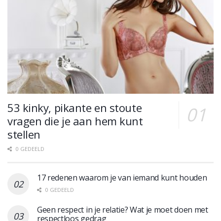
53 kinky, pikante en stoute
vragen die je aan hem kunt
stellen
0 GEDEELD
17 redenen waarom je van iemand kunt houden
0 GEDEELD
Geen respect in je relatie? Wat je moet doen met
respectloos gedrag