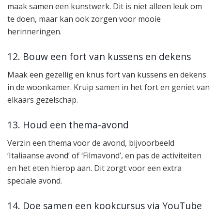
maak samen een kunstwerk. Dit is niet alleen leuk om
te doen, maar kan ook zorgen voor mooie
herinneringen.
12. Bouw een fort van kussens en dekens
Maak een gezellig en knus fort van kussens en dekens
in de woonkamer. Kruip samen in het fort en geniet van
elkaars gezelschap.
13. Houd een thema-avond
Verzin een thema voor de avond, bijvoorbeeld
‘Italiaanse avond’ of ‘Filmavond’, en pas de activiteiten
en het eten hierop aan. Dit zorgt voor een extra
speciale avond.
14. Doe samen een kookcursus via YouTube