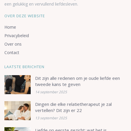
een gelukkig en vervullend liefdesleven.
OVER DEZE WEBSITE
Home
Privacybeleid
Over ons
Contact
LAATSTE BERICHTEN
Dit zijn alle redenen om je oude liefde een
tweede kans te geven
14 september 2025
Dingen die elke relatietherapeut je zal
vertellen? Dit zijn er 22
13 september 2025
Liefde op eerste gezicht: wat het is