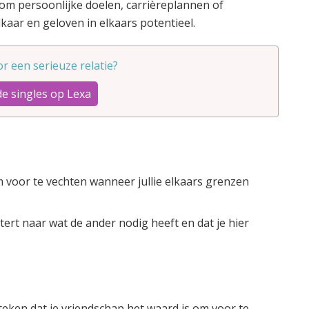
t om persoonlijke doelen, carrièreplannen of
lkaar en geloven in elkaars potentieel.
oor een serieuze relatie?
de singles op Lexa
m voor te vechten wanneer jullie elkaars grenzen
tert naar wat de ander nodig heeft en dat je hier
eken dat je vriendschap het waard is om voor te