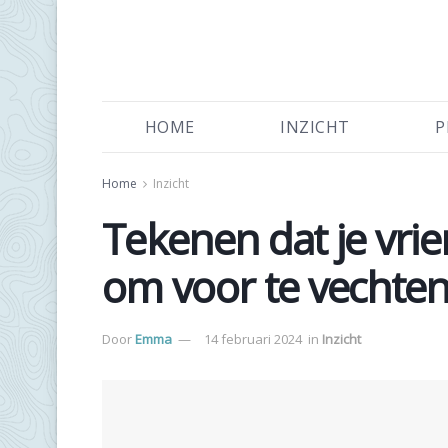
HOME
INZICHT
P
Home
Inzicht
Tekenen dat je vri
om voor te vechten?
Door
Emma
14 februari 2024
in
Inzicht