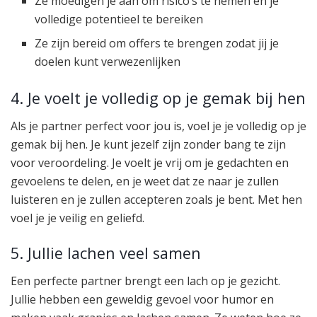
Ze moedigen je aan om risico’s te nemen en je
volledige potentieel te bereiken
Ze zijn bereid om offers te brengen zodat jij je
doelen kunt verwezenlijken
4. Je voelt je volledig op je gemak bij hen
Als je partner perfect voor jou is, voel je je volledig op je
gemak bij hen. Je kunt jezelf zijn zonder bang te zijn
voor veroordeling. Je voelt je vrij om je gedachten en
gevoelens te delen, en je weet dat ze naar je zullen
luisteren en je zullen accepteren zoals je bent. Met hen
voel je je veilig en geliefd.
5. Jullie lachen veel samen
Een perfecte partner brengt een lach op je gezicht.
Jullie hebben een geweldig gevoel voor humor en