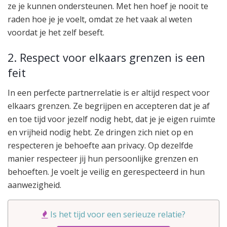
ze je kunnen ondersteunen. Met hen hoef je nooit te
raden hoe je je voelt, omdat ze het vaak al weten
voordat je het zelf beseft.
2. Respect voor elkaars grenzen is een
feit
In een perfecte partnerrelatie is er altijd respect voor
elkaars grenzen. Ze begrijpen en accepteren dat je af
en toe tijd voor jezelf nodig hebt, dat je je eigen ruimte
en vrijheid nodig hebt. Ze dringen zich niet op en
respecteren je behoefte aan privacy. Op dezelfde
manier respecteer jij hun persoonlijke grenzen en
behoeften. Je voelt je veilig en gerespecteerd in hun
aanwezigheid.
Is het tijd voor een serieuze relatie?