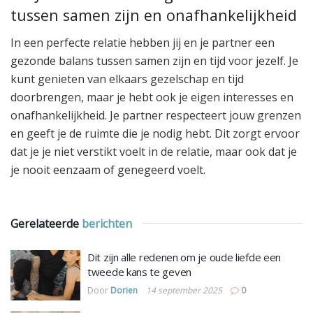
tussen samen zijn en onafhankelijkheid
In een perfecte relatie hebben jij en je partner een
gezonde balans tussen samen zijn en tijd voor jezelf. Je
kunt genieten van elkaars gezelschap en tijd
doorbrengen, maar je hebt ook je eigen interesses en
onafhankelijkheid. Je partner respecteert jouw grenzen
en geeft je de ruimte die je nodig hebt. Dit zorgt ervoor
dat je je niet verstikt voelt in de relatie, maar ook dat je
je nooit eenzaam of genegeerd voelt.
Gerelateerde
berichten
Dit zijn alle redenen om je oude liefde een
tweede kans te geven
Door
Dorien
14 september 2025
0