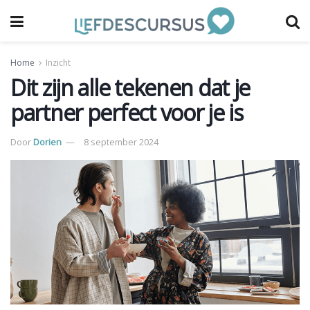
Home
Inzicht
Dit zijn alle tekenen dat je
partner perfect voor je is
Door
Dorien
8 september 2024