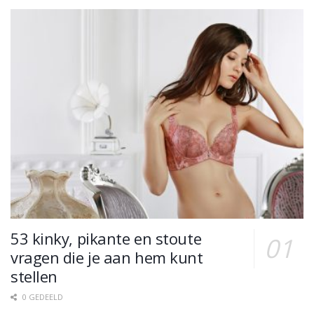
53 kinky, pikante en stoute
vragen die je aan hem kunt
stellen
0 GEDEELD