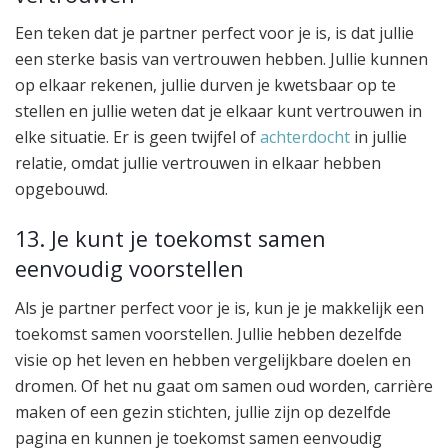
Een teken dat je partner perfect voor je is, is dat jullie
een sterke basis van vertrouwen hebben. Jullie kunnen
op elkaar rekenen, jullie durven je kwetsbaar op te
stellen en jullie weten dat je elkaar kunt vertrouwen in
elke situatie. Er is geen twijfel of
achterdocht
in jullie
relatie, omdat jullie vertrouwen in elkaar hebben
opgebouwd.
13. Je kunt je toekomst samen
eenvoudig voorstellen
Als je partner perfect voor je is, kun je je makkelijk een
toekomst samen voorstellen. Jullie hebben dezelfde
visie op het leven en hebben vergelijkbare doelen en
dromen. Of het nu gaat om samen oud worden, carrière
maken of een gezin stichten, jullie zijn op dezelfde
pagina en kunnen je toekomst samen eenvoudig