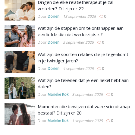
Dingen die elke relatietherapeut je zal
vertellen? Dit zijn er 22
Door
Dorien
13 september 2025
0
Wat zijn de stappen om te ontsnappen aan
een liefde die niet wederzijds is?
Door
Dorien
5 september 2025
0
Wat zijn de soorten relaties die je tegenkomt
in je twintiger jaren?
Door
Dorien
4 september 2025
0
Wat zijn de tekenen dat je een hekel hebt aan
daten?
Door
Marieke Kok
3 september 2025
0
Momenten die bewijzen dat ware vriendschap
bestaat? Dit zijn er 20
Door
Marieke Kok
1 september 2025
0