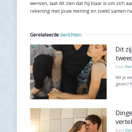
wensen, laat dit zien dat hij klaar is om zich
rekening met jouw mening en zoekt samen na
Gerelateerde
berichten
Dit z
tweed
Door
Dor
Wil je w
geven? No
Dinge
vertel
Door
Dor