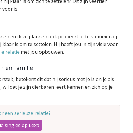
hij klaar is om zich te settelen? Dit zijn veertien
 voor is.
lannen en deze plannen ook probeert af te stemmen op
 klaar is om te settelen. Hij heeft jou in zijn visie voor
le relatie
met jou opbouwen.
en en familie
rstelt, betekent dit dat hij serieus met je is en je als
j wil dat je zijn dierbaren leert kennen en zich op je
oor een serieuze relatie?
de singles op Lexa