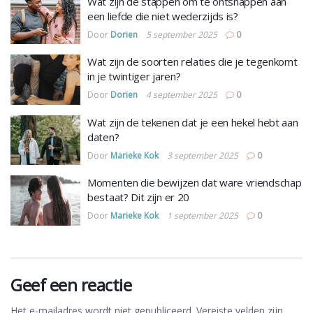
Wat zijn de stappen om te ontsnappen aan
een liefde die niet wederzijds is?
Door
Dorien
5 september 2025
0
Wat zijn de soorten relaties die je tegenkomt
in je twintiger jaren?
Door
Dorien
4 september 2025
0
Wat zijn de tekenen dat je een hekel hebt aan
daten?
Door
Marieke Kok
3 september 2025
0
Momenten die bewijzen dat ware vriendschap
bestaat? Dit zijn er 20
Door
Marieke Kok
1 september 2025
0
Geef een reactie
Het e-mailadres wordt niet gepubliceerd.
Vereiste velden zijn