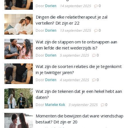
Door
Dorien
14 september 2025
0
Dingen die elke relatietherapeut je zal
vertellen? Dit zijn er 22
Door
Dorien
13 september 2025
0
Wat zijn de stappen om te ontsnappen aan
een liefde die niet wederzijds is?
Door
Dorien
5 september 2025
0
Wat zijn de soorten relaties die je tegenkomt
in je twintiger jaren?
Door
Dorien
4 september 2025
0
Wat zijn de tekenen dat je een hekel hebt aan
daten?
Door
Marieke Kok
3 september 2025
0
Momenten die bewijzen dat ware vriendschap
bestaat? Dit zijn er 20