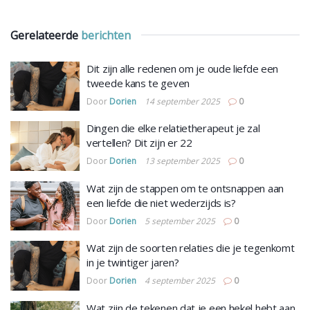
Gerelateerde
berichten
Dit zijn alle redenen om je oude liefde een
tweede kans te geven
Door
Dorien
14 september 2025
0
Dingen die elke relatietherapeut je zal
vertellen? Dit zijn er 22
Door
Dorien
13 september 2025
0
Wat zijn de stappen om te ontsnappen aan
een liefde die niet wederzijds is?
Door
Dorien
5 september 2025
0
Wat zijn de soorten relaties die je tegenkomt
in je twintiger jaren?
Door
Dorien
4 september 2025
0
Wat zijn de tekenen dat je een hekel hebt aan