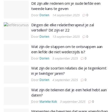
Dit zijn alle redenen om je oude liefde een
tweede kans te geven
Door
Dorien
14 september 2025
0
Dingen die elke relatietherapeut je zal
vertellen? Dit zijn er 22
Door
Dorien
13 september 2025
0
Wat zijn de stappen om te ontsnappen aan
een liefde die niet wederzijds is?
Door
Dorien
5 september 2025
0
Wat zijn de soorten relaties die je tegenkomt
in je twintiger jaren?
Door
Dorien
4 september 2025
0
Wat zijn de tekenen dat je een hekel hebt aan
daten?
Door
Marieke Kok
3 september 2025
0
Momenten die bewijzen dat ware vriendschap