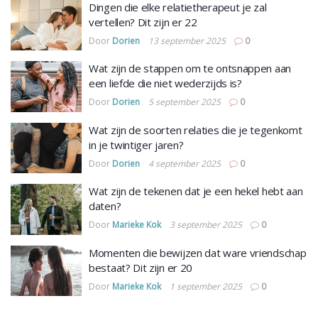
Dingen die elke relatietherapeut je zal
vertellen? Dit zijn er 22
Door
Dorien
13 september 2025
0
Wat zijn de stappen om te ontsnappen aan
een liefde die niet wederzijds is?
Door
Dorien
5 september 2025
0
Wat zijn de soorten relaties die je tegenkomt
in je twintiger jaren?
Door
Dorien
4 september 2025
0
Wat zijn de tekenen dat je een hekel hebt aan
daten?
Door
Marieke Kok
3 september 2025
0
Momenten die bewijzen dat ware vriendschap
bestaat? Dit zijn er 20
Door
Marieke Kok
1 september 2025
0