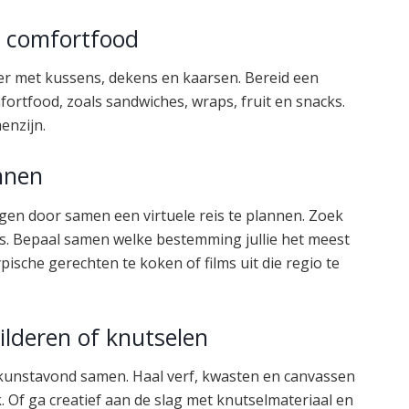
t comfortfood
r met kussens, dekens en kaarsen. Bereid een
mfortfood, zoals sandwiches, wraps, fruit en snacks.
enzijn.
annen
n door samen een virtuele reis te plannen. Zoek
logs. Bepaal samen welke bestemming jullie het meest
ypische gerechten te koken of films uit die regio te
lderen of knutselen
een kunstavond samen. Haal verf, kwasten en canvassen
 Of ga creatief aan de slag met knutselmateriaal en