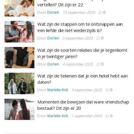
vertellen? Dit zijn er 22
Door
Dorien
13 september 2025
0
Wat zijn de stappen om te ontsnappen aan
een liefde die niet wederzijds is?
Door
Dorien
5 september 2025
0
Wat zijn de soorten relaties die je tegenkomt
in je twintiger jaren?
Door
Dorien
4 september 2025
0
Wat zijn de tekenen dat je een hekel hebt aan
daten?
Door
Marieke Kok
3 september 2025
0
Momenten die bewijzen dat ware vriendschap
bestaat? Dit zijn er 20
Door
Marieke Kok
1 september 2025
0