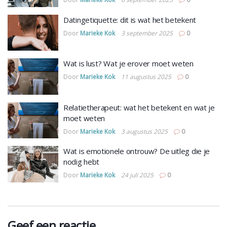
Datingetiquette: dit is wat het betekent
Door
Marieke Kok
3 september 2025
0
Wat is lust? Wat je erover moet weten
Door
Marieke Kok
11 augustus 2025
0
Relatietherapeut: wat het betekent en wat je
moet weten
Door
Marieke Kok
3 augustus 2025
0
Wat is emotionele ontrouw? De uitleg die je
nodig hebt
Door
Marieke Kok
24 juli 2025
0
Geef een reactie